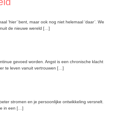
eld
al ‘hier’ bent, maar ook nog niet helemaal ‘daar’. We
anuit de nieuwe wereld […]
ontinue gevoed worden. Angst is een chronische klacht
eer te leven vanuit vertrouwen […]
t beter stromen en je persoonlijke ontwikkeling versnelt.
ee in een […]