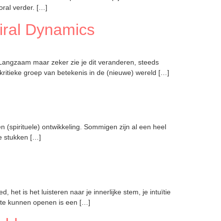
ral verder. […]
piral Dynamics
 Langzaam maar zeker zie je dit veranderen, steeds
itieke groep van betekenis in de (nieuwe) wereld […]
 (spirituele) ontwikkeling. Sommigen zijn al een heel
e stukken […]
t is het luisteren naar je innerlijke stem, je intuïtie
t te kunnen openen is een […]