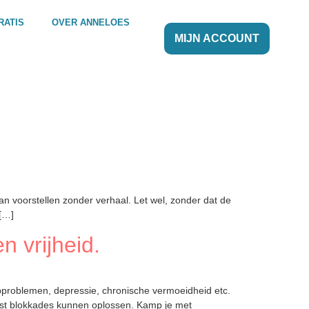
RATIS
OVER ANNELOES
MIJN ACCOUNT
aan voorstellen zonder verhaal. Let wel, zonder dat de
 […]
 vrijheid.
aapproblemen, depressie, chronische vermoeidheid etc.
wust blokkades kunnen oplossen. Kamp je met