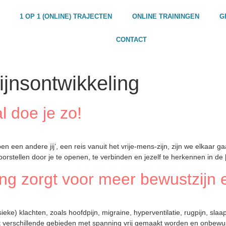
1 OP 1 (ONLINE) TRAJECTEN
ONLINE TRAININGEN
G
CONTACT
jnsontwikkeling
 doe je zo!
 een andere jij’, een reis vanuit het vrije-mens-zijn, zijn we elkaar g
orstellen door je te openen, te verbinden en jezelf te herkennen in de
 zorgt voor meer bewustzijn en
ieke) klachten, zoals hoofdpijn, migraine, hyperventilatie, rugpijn, sl
dat verschillende gebieden met spanning vrij gemaakt worden en onbe