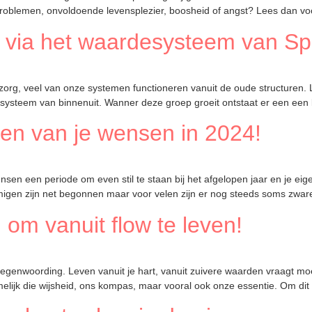
eproblemen, onvoldoende levensplezier, boosheid of angst? Lees dan voo
jn via het waardesysteem van S
e zorg, veel van onze systemen functioneren vanuit de oude structuren.
steem van binnenuit. Wanner deze groep groeit ontstaat er een een kr
ren van je wensen in 2024!
n een periode om even stil te staan bij het afgelopen jaar en je eigen
mmigen zijn net begonnen maar voor velen zijn er nog steeds soms zwar
 om vanuit flow te leven!
enwoording. Leven vanuit je hart, vanuit zuivere waarden vraagt moed, he
namelijk die wijsheid, ons kompas, maar vooral ook onze essentie. Om di