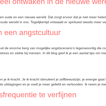
tueel ontwaken in de nieuwe wer
n oude en een nieuwe wereld. Dat zorgt ervoor dat je niet meer helema
oude wereld in ons. Tegelijkertijd ontwaakt er spiritueel steeds meer v
n een angstcultuur
 uit de enorme berg van mogelijke angstscenario’s tegenwoordig die c
ress en ziekte bij mensen. In dit blog geef ik je een aantal tips om m
n je ik-kracht. Je ik-kracht stimuleert je zelfbewustzijn; je energie gaa
n als uitdagingen en je voelt je meer geliefd en verbonden. Ik neem je m
gsfrequentie te verfijnen